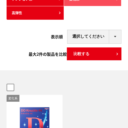
高弾性
表示順
最大
2
件の製品を比較
比較する
変化系