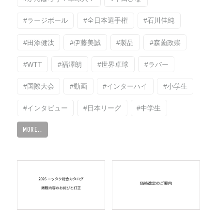
#ラージボール
#全日本選手権
#石川佳純
#田添健汰
#伊藤美誠
#製品
#森薗政崇
#WTT
#福澤朗
#世界卓球
#ラバー
#国際大会
#動画
#インターハイ
#小学生
#インタビュー
#日本リーグ
#中学生
MORE..