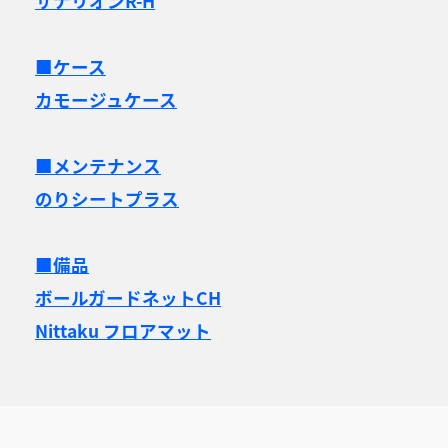
サナリオンR-H
■ケース
カモージュケース
■メンテナンス
のりシートプラス
■備品
ボールガードネットCH
Nittaku フロアマット