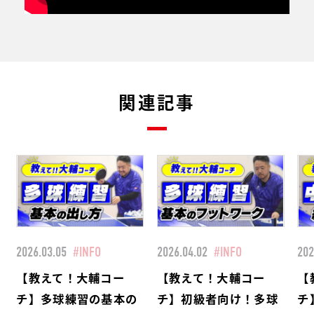
関連記事
2026.03.05
#INFO
2026.04.02
#INFO
202
【教えて！大輔コー
【教えて！大輔コー
【
チ】多球練習の基本の
チ】初級者向け！多球
チ