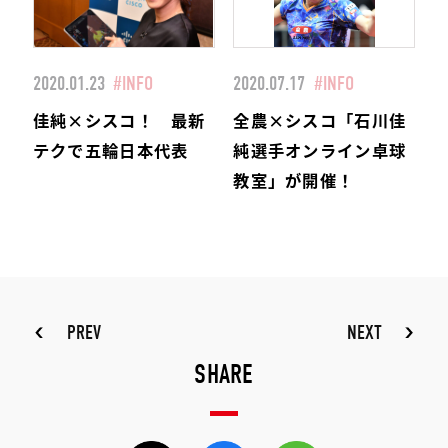
2020.01.23
#INFO
2020.07.17
#INFO
佳純×シスコ！ 最新
全農×シスコ「石川佳
テクで五輪日本代表
純選手オンライン卓球
教室」が開催！
PREV
NEXT
SHARE