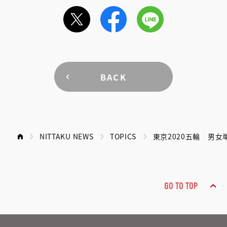
BACK
NITTAKU NEWS
TOPICS
東京2020五輪 男
GO TO TOP