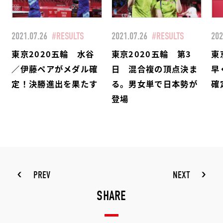
2021.07.26
#RESULTS
2021.07.26
#RESULTS
202
東京2020五輪 水谷
東京2020五輪 第3
東
／伊藤ペアがメダル確
日 混合複の頂点決ま
早
定！決勝進出を果たす
る。男女単で日本勢が
確
登場
PREV
NEXT
SHARE