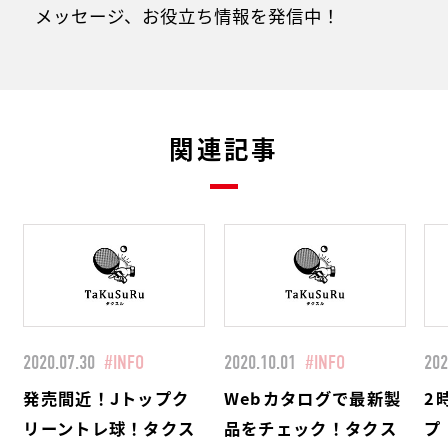
メッセージ、お役立ち情報を発信中！
関連記事
2020.07.30
#INFO
2020.10.01
#INFO
202
発売間近！Jトップク
Webカタログで最新製
2
リーントレ球！タクス
品をチェック！タクス
プ