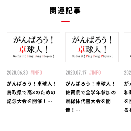
関連記事
2020.06.30
#INFO
2020.07.17
#INFO
202
がんばろう！卓球人！
がんばろう！卓球人！
が
鳥取県で高3のための
佐賀県で全学年参加の
和
記念大会を開催！…
県総体代替大会を開
を
催！…
る