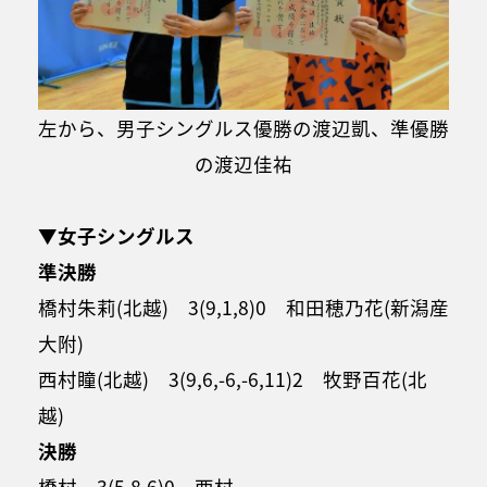
左から、男子シングルス優勝の渡辺凱、準優勝
の渡辺佳祐
▼女子シングルス
準決勝
橋村朱莉(北越) 3(9,1,8)0 和田穂乃花(新潟産
大附)
西村瞳(北越) 3(9,6,-6,-6,11)2 牧野百花(北
越)
決勝
橋村 3(5,8,6)0 西村