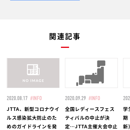
関連記事
2020.08.17
#INFO
2020.09.29
#INFO
202
JTTA、新型コロナウイ
全国レディースフェス
学
ルス感染拡大防止のた
ティバルの中止が決
期
めのガイドラインを発
定…JTTA主催大会中止
新