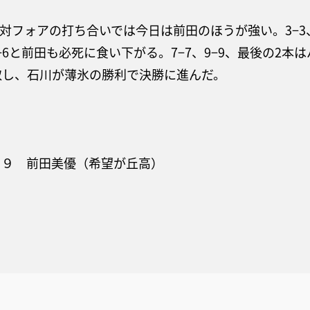
対フォアの打ち合いでは今日は前田のほうが強い。3−3
、6−6と前田も必死に食い下がる。7−7、9−9、最後の
取し、石川が薄氷の勝利で決勝に進んだ。
6、９ 前田美優（希望が丘高）