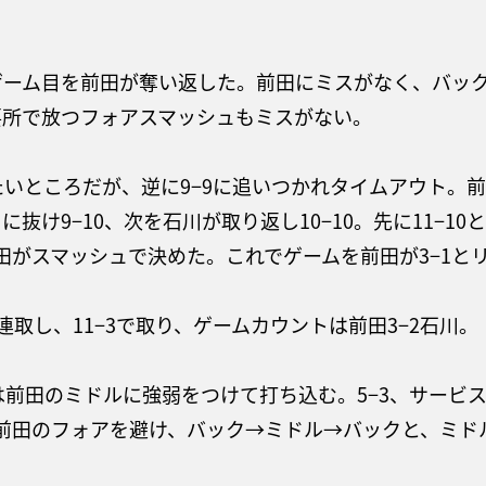
ゲーム目を前田が奪い返した。前田にミスがなく、バッ
要所で放つフォアスマッシュもミスがない。
したいところだが、逆に9−9に追いつかれタイムアウト。
抜け9−10、次を石川が取り返し10−10。先に11−1
は前田がスマッシュで決めた。これでゲームを前田が3−1
連取し、11−3で取り、ゲームカウントは前田3−2石川。
川は前田のミドルに強弱をつけて打ち込む。5−3、サービスエ
ら前田のフォアを避け、バック→ミドル→バックと、ミ