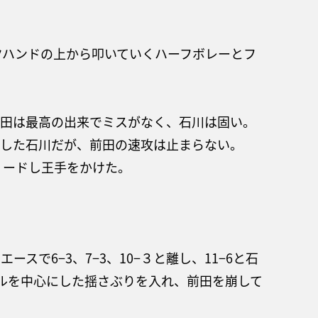
クハンドの上から叩いていくハーフボレーとフ
前田は最高の出来でミスがなく、石川は固い。
0とした石川だが、前田の速攻は止まらない。
とリードし王手をかけた。
ースで6−3、7−3、10−３と離し、11−6と石
ドルを中心にした揺さぶりを入れ、前田を崩して