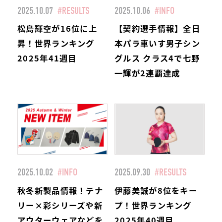
2025.10.07
#RESULTS
2025.10.06
#INFO
松島輝空が16位に上
【契約選手情報】全日
昇！世界ランキング
本パラ車いす男子シン
2025年41週目
グルス クラス4で七野
一輝が2連覇達成
2025.10.02
#INFO
2025.09.30
#RESULTS
秋冬新製品情報！テナ
伊藤美誠が8位をキー
リー×彩シリーズや新
プ！世界ランキング
アウターウェアなどを
2025年40週目