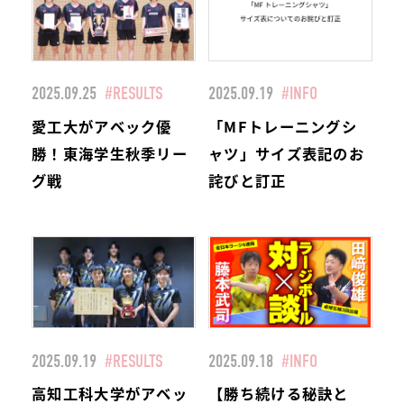
2025.09.25
#RESULTS
2025.09.19
#INFO
愛工大がアベック優
「MFトレーニングシ
勝！東海学生秋季リー
ャツ」サイズ表記のお
グ戦
詫びと訂正
2025.09.19
#RESULTS
2025.09.18
#INFO
高知工科大学がアベッ
【勝ち続ける秘訣と