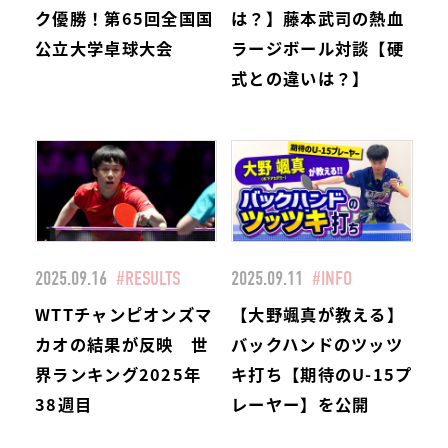
ク優勝！第65回全国国
は？】藤本武司の熱血
公立大学卓球大会
ラージボール対談【硬
式との違いは？】
2025.09.16
#RESULTS
2025.09.11
#INFO
WTTチャンピオンズマ
【大野颯真が教える】
カオの結果が反映 世
バックハンドのツッツ
界ランキング2025年
キ打ち【期待のU-15プ
38週目
レーヤー】を公開