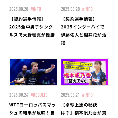
2025.08.28
#INFO
2025.08.28
#INFO
【契約選手情報】
【契約選手情報】
2025全中男子シング
2025インターハイで
ルスで大野颯真が優勝
伊藤佑太と櫻井花が活
躍
2025.08.26
#RESULTS
2025.08.21
#INFO
WTTヨーロッパスマッ
【卓球上達の秘訣
シュの結果が反映！世
は？】橋本帆乃香が質