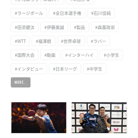
#ラージボール
#全日本選手権
#石川佳純
#田添健汰
#伊藤美誠
#製品
#森薗政崇
#WTT
#福澤朗
#世界卓球
#ラバー
#国際大会
#動画
#インターハイ
#小学生
#インタビュー
#日本リーグ
#中学生
MORE..