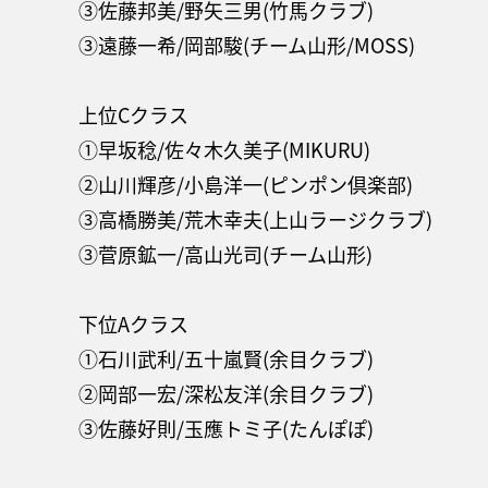
③佐藤邦美/野矢三男(竹馬クラブ)
③遠藤一希/岡部駿(チーム山形/MOSS)
上位Cクラス
①早坂稔/佐々木久美子(MIKURU)
②山川輝彦/小島洋一(ピンポン倶楽部)
③高橋勝美/荒木幸夫(上山ラージクラブ)
③菅原鉱一/高山光司(チーム山形)
下位Aクラス
①石川武利/五十嵐賢(余目クラブ)
②岡部一宏/深松友洋(余目クラブ)
③佐藤好則/玉應トミ子(たんぽぽ)