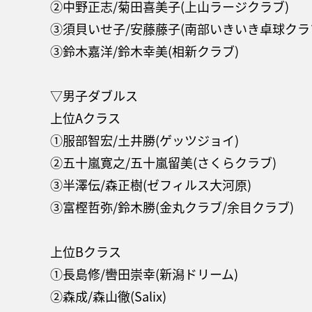
②中野正志/菊田喜美子(上山ラージクラブ)
③須貝いせ子/安藤藤子(南部いきいき卓球クラ
③鈴木嘉洋/鈴木幸美(相新クラブ)
▽男子ダブルス
上位Aクラス
①服部智宏/土井勝(ゲッツジョイ)
②五十嵐寛之/五十嵐留美(さくらクラブ)
③半澤伝/森正樹(ゼフィルス大河原)
③富樫哲弥/鈴木勝(金丸クラブ/余目クラブ)
上位Bクラス
①長島修/轡田崇幸(新潟ドリーム)
②森成/森山徹(Salix)