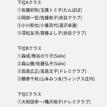
下位Aクラス
①佐藤好則/玉應トミ子(たんぽぽ)
②岡部一宏/佐藤和子(余目クラブ)
③小川和也/小番百代(湯沢卓連)
③深松友洋/齋藤よし子(余目クラブ)
下位Bクラス
①森成/熊谷のり子(Salix)
②森山徹/佐藤弘子(Salix)
③高島広正/高島文子(ドレミクラブ)
③鶴巻千秋/山本みつゑ(ウィングス庄内)
下位Cクラス
①大和田幸一/穐月裕子(ドレミクラブ)