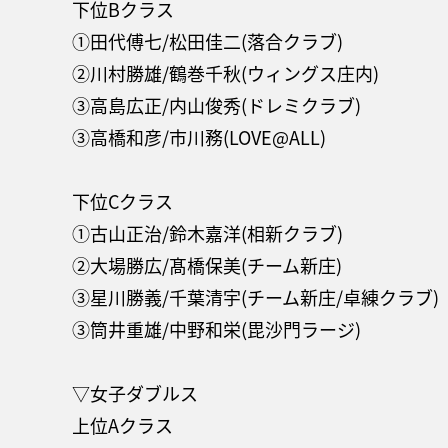
下位Bクラス
①田代傅七/松田佳二(落合クラブ)
②川村勝雄/鶴巻千秋(ウィングス庄内)
③高島広正/内山俊秀(ドレミクラブ)
③高橋和彦/市川務(LOVE@ALL)
下位Cクラス
①古山正治/鈴木嘉洋(相新クラブ)
②大場勝広/髙橋保美(チーム新庄)
③星川勝義/千葉清宇(チーム新庄/卓練クラブ)
③筒井重雄/中野和栄(毘沙門ラージ)
▽女子ダブルス
上位Aクラス