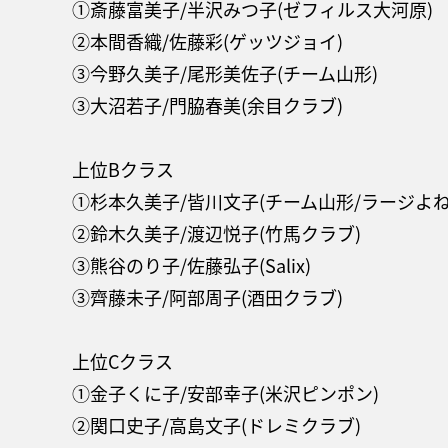
①斎藤富美子/半沢みつ子(ゼフィルス大河原)
②本間香織/佐藤彩(ゲッツジョイ)
③今野久美子/尾形美佐子(チーム山形)
③大沼若子/門脇春美(余目クラブ)
上位Bクラス
①杉本久美子/皆川文子(チーム山形/ラージよね
②鈴木久美子/渡辺悦子(竹馬クラブ)
③熊谷のり子/佐藤弘子(Salix)
③齊藤未子/阿部周子(酒田クラブ)
上位Cクラス
①金子くに子/安部幸子(米沢ピンポン)
②関口史子/高島文子(ドレミクラブ)