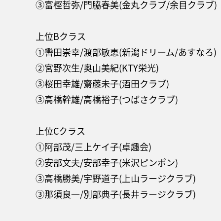
③富樫哲弥/門脇春美(金丸クラブ/余目クラブ)
上位Bクラス
①轡田崇幸/渡部敏恵(新潟ドリーム/あすなろ)
②宮野次生/奥山美紀(KTY栄光)
③桜田幸雄/齋藤未子(酒田クラブ)
③高橋幹雄/高橋裕子(つばさクラブ)
上位Cクラス
①阿部茂/三上ケイ子(卓趣会)
②安部文夫/安部幸子(米沢ピンポン)
③高橋勝美/宇野道子(上山ラージクラブ)
③那須良一/別部典子(長井ラージクラブ)