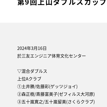
第9回上山ダブルスカッ
2024年3月16日
於三友エンジニア体育文化センター
▽混合ダブルス
上位Aクラブ
①土井勝/佐藤彩(ゲッツジョイ)
②森正樹/斎藤富美子(ゼフィルス大河原)
③五十嵐寛之/五十嵐留美(さくらクラブ)