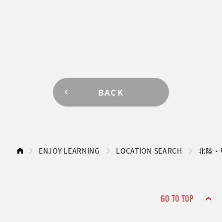
BACK
ENJOY LEARNING
LOCATION SEARCH
北陸・
GO TO TOP