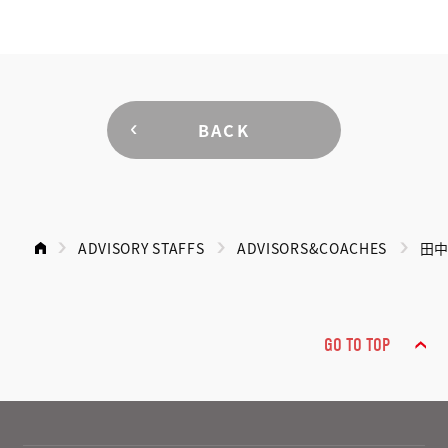
BACK
ADVISORY STAFFS
ADVISORS&COACHES
田中
GO TO TOP