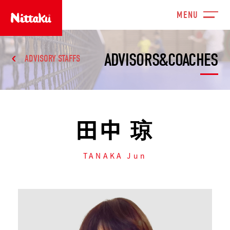
ADVISORS&COACHES
ADVISORY STAFFS
田中 琼
TANAKA Jun