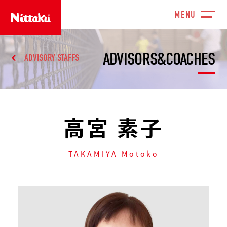
ADVISORS&COACHES
ADVISORY STAFFS
高宮 素子
TAKAMIYA Motoko