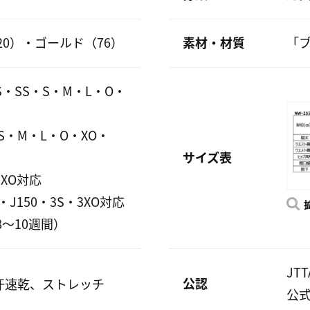
20）・ゴールド（76）
素材・材質
「ブ
3S・SS・S・M・L・O・
・M・L・O・XO・
サイズ表
XO対応
J150・3S・3XO対応
～10週間）
JT
公認
汗速乾、ストレッチ
公