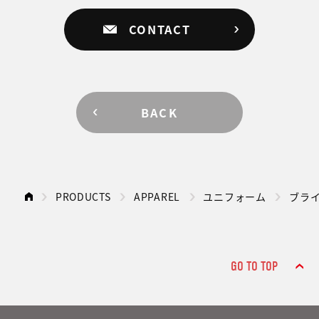
CONTACT
BACK
PRODUCTS
APPAREL
ユニフォーム
ブラ
GO TO TOP