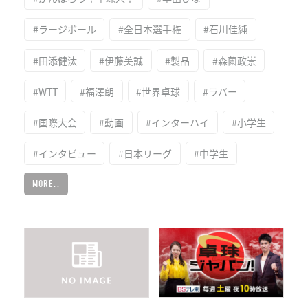
#ラージボール
#全日本選手権
#石川佳純
#田添健汰
#伊藤美誠
#製品
#森薗政崇
#WTT
#福澤朗
#世界卓球
#ラバー
#国際大会
#動画
#インターハイ
#小学生
#インタビュー
#日本リーグ
#中学生
MORE..