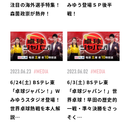
注目の海外選手特集！
みゆう登場ＳＰ後半
森薗政崇が熱弁！
戦！
2023.06.23
#MEDIA
2023.06.02
#MEDIA
6/24(土) BSテレ東
6/3(土) BSテレ東
「卓球ジャパン！」W
「卓球ジャパン！」世
みゆうスタジオ登場！
界卓球！早田の歴史的
世界卓球熱戦を本人解
一戦・準々決勝をさっ
説…
そく…