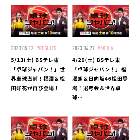
2023.05.12
#RESULTS
2023.04.27
#MEDIA
5/13(土) BSテレ東
4/29(土) BSテレ東
「卓球ジャパン！」世
「卓球ジャパン！」福
界卓球直前！福澤＆松
澤朗＆日向坂46松田登
田好花が再び登場！
場！選考会＆世界卓
球…