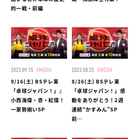
的一戦・前編
2023.09.15
#MEDIA
2023.08.25
#MEDIA
9/16(土) BSテレ東
8/26(土) BSテレ東
「卓球ジャパン！」』
「卓球ジャパン！」感
小西海偉・杏・紅偉！
動をありがとう！2週
一家勢揃いSP
連続“かすみん”SP
前…