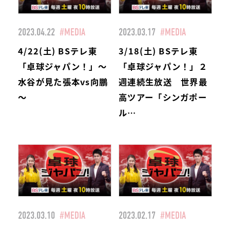
2023.04.22
#MEDIA
2023.03.17
#MEDIA
4/22(土) BSテレ東
3/18(土) BSテレ東
「卓球ジャパン！」～
「卓球ジャパン！」２
水谷が見た張本vs向鵬
週連続生放送 世界最
～
高ツアー「シンガポー
ル…
2023.03.10
#MEDIA
2023.02.17
#MEDIA