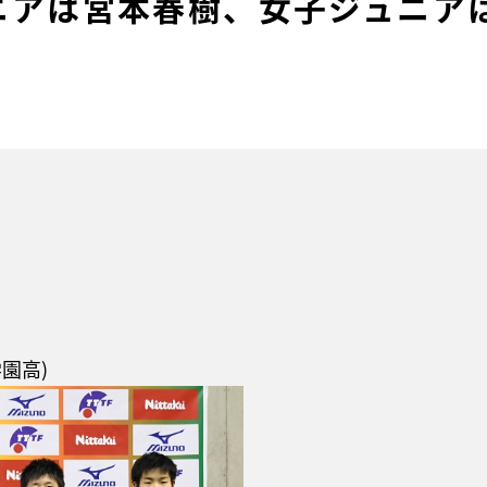
ニアは宮本春樹、女子ジュニア
園高)