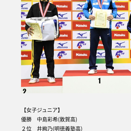
【女子ジュニア】
優勝 中島彩希(敦賀高)
２位 井絢乃(明徳義塾高)