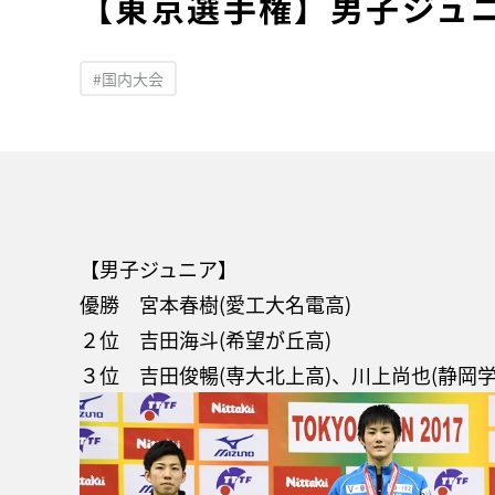
【東京選手権】男子ジュ
#国内大会
【男子ジュニア】
優勝 宮本春樹(愛工大名電高)
２位 吉田海斗(希望が丘高)
３位 吉田俊暢(専大北上高)、川上尚也(静岡学