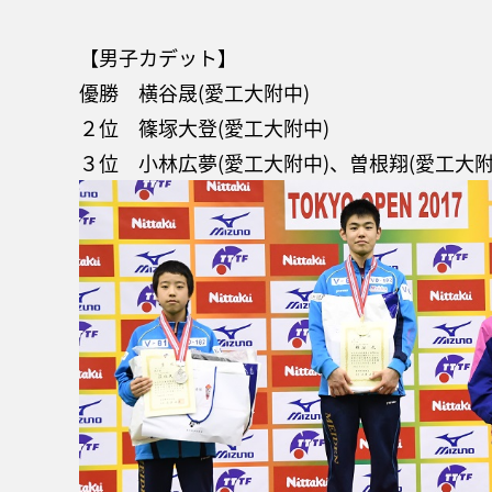
【男子カデット】
優勝 横谷晟(愛工大附中)
２位 篠塚大登(愛工大附中)
３位 小林広夢(愛工大附中)、曽根翔(愛工大附