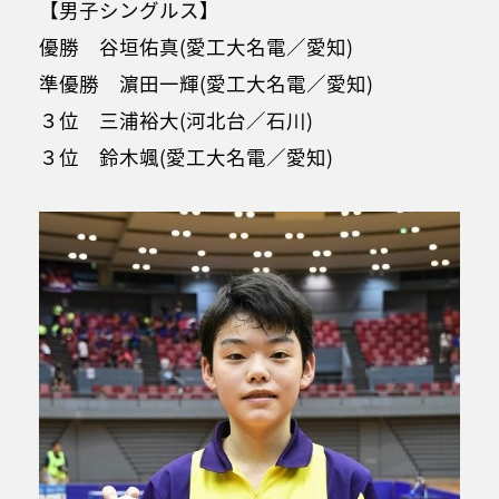
【男子シングルス】
優勝 谷垣佑真(愛工大名電／愛知)
準優勝 濵田一輝(愛工大名電／愛知)
３位 三浦裕大(河北台／石川)
３位 鈴木颯(愛工大名電／愛知)