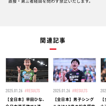
直接・第三者経由を問わず禁止いたします。
関連記事
2025.01.26
#RESULTS
2025.01.26
#RESULTS
202
【全日本】早田ひな、
【全日本】男子シング
【