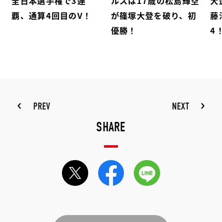
全日本選手権で3連
ルスは17歳の松島輝空
大
覇、通算4回目のV！
が篠塚大登を破り、初
藤
優勝！
4
PREV
NEXT
SHARE