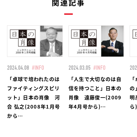
関連記事
2024.04.08
#INFO
2024.03.05
#INFO
202
「卓球で培われたのは
「人生で大切なのは自
「
ファイティングスピリ
信を持つこと」日本の
の
ット」日本の肖像 河
肖像 遠藤俊一(2009
明
合 弘之(2008年1月号
年4月号から)…
ら
から…