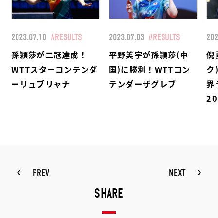
2023.07.10
#RESULTS
2023.07.03
#RESULTS
202
孫穎莎が二冠達成！
平野美宇が孫頴莎(中
倪
WTTスターコンテンダ
国)に勝利！WTTコン
ク
ーリュブリャナ
テンダーザグレブ
界
2
PREV
NEXT
SHARE