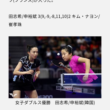
田志希/申裕斌 3(9,-9,-8,11,10)2 キム・ナヨン/
崔孝珠
女子ダブルス優勝 田志希/申裕斌(韓国)