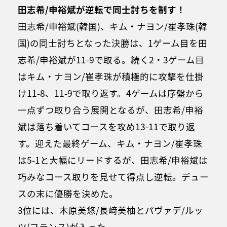
田志希/申裕斌が逆転で同士討ちを制す！
田志希/申裕斌(韓国)、キム・ナヨン/崔孝珠(韓
国)の同士討ちとなった決勝は、1ゲーム目を田
志希/申裕斌が11-9で取る。続く2・3ゲーム目
はキム・ナヨン/崔孝珠が積極的に攻撃を仕掛
け11-8、11-9で取り返す。4ゲームは序盤から
一点ずつ取り合う展開となるが、田志希/申裕
斌は落ち着いてコースを攻め13-11で取り返
す。迎えた最終ゲーム、キム・ナヨン/崔孝珠
は5-1と大幅にリードするが、田志希/申裕斌は
巧みなコース取りを見せて得点し逆転。デュー
スの末に優勝を決めた。
3位には、木原美悠/長﨑美柚とパヴァデ/ルッ
ツ(フランス)が入った。