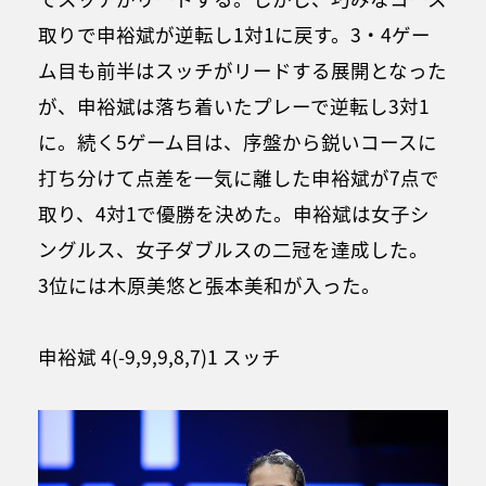
取りで申裕斌が逆転し1対1に戻す。3・4ゲー
ム目も前半はスッチがリードする展開となった
が、申裕斌は落ち着いたプレーで逆転し3対1
に。続く5ゲーム目は、序盤から鋭いコースに
打ち分けて点差を一気に離した申裕斌が7点で
取り、4対1で優勝を決めた。申裕斌は女子シ
ングルス、女子ダブルスの二冠を達成した。
3位には木原美悠と張本美和が入った。
申裕斌 4(-9,9,9,8,7)1 スッチ