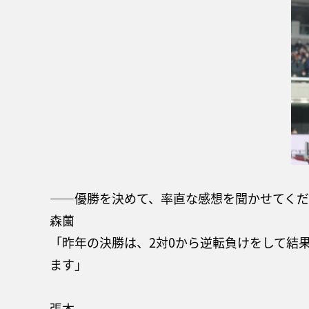
——優勝を決めて、率直な感想を聞かせてく
森薗
「昨年の決勝は、2対0から逆転負けをして結
ます」
張本