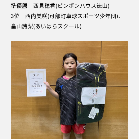
準優勝 西見穂香(ピンポンハウス徳山)
3位 西内美咲(可部町卓球スポーツ少年団)、
畠山詩梨(あいはらスクール)