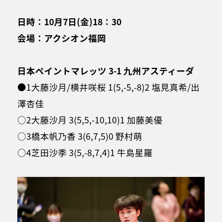
日時：10月7日(金)18：30
会場：アクシオン福岡
日本ペイントマレッツ 3-1 九州アスティーダ
●1大藤沙月/横井咲桜 1(5,-5,-8)2 塩見真希/出
澤杏佳
○2大藤沙月 3(5,5,-10,10)1 加藤美優
○3橋本帆乃香 3(6,7,5)0 野村萌
○4芝田沙季 3(5,-8,7,4)1 牛島星羅