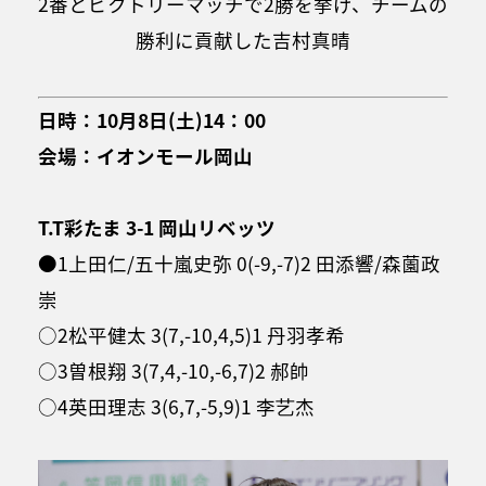
2番とビクトリーマッチで2勝を挙げ、チームの
勝利に貢献した吉村真晴
日時：10月8日(土)14：00
会場：イオンモール岡山
T.T彩たま 3-1 岡山リベッツ
●1上田仁/五十嵐史弥 0(-9,-7)2 田添響/森薗政
崇
○2松平健太 3(7,-10,4,5)1 丹羽孝希
○3曽根翔 3(7,4,-10,-6,7)2 郝帥
○4英田理志 3(6,7,-5,9)1 李艺杰