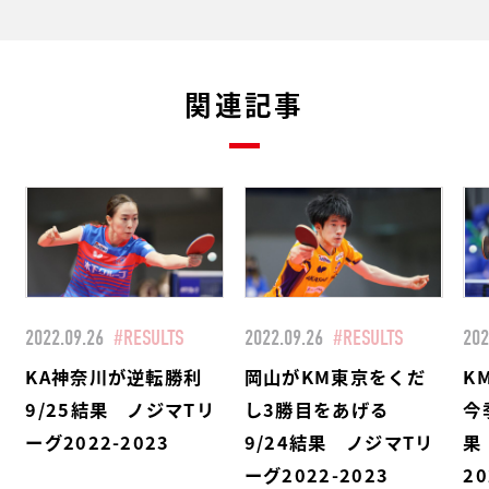
関連記事
2022.09.26
#RESULTS
2022.09.26
#RESULTS
202
KA神奈川が逆転勝利
岡山がKM東京をくだ
K
9/25結果 ノジマTリ
し3勝目をあげる
今
ーグ2022-2023
9/24結果 ノジマTリ
果
ーグ2022-2023
2