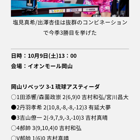
塩見真希/出澤杏佳は抜群のコンビネーション
で今季3勝目を挙げた
日時：10月9日(土)13：00
会場：イオンモール岡山
岡山リベッツ 3-1 琉球アスティーダ
○1田添響/森薗政崇 2(6,9)0 吉村和弘/宮川昌大
●2丹羽孝希 2(10,8,-8,-8,-12)3 有延大夢
●3吉山僚一 2(-9,7,9,-3,-10)3 吉村真晴
○4郝帥 3(9,10,4)0 吉村和弘
○V郝帥 1(6)0 吉村真晴