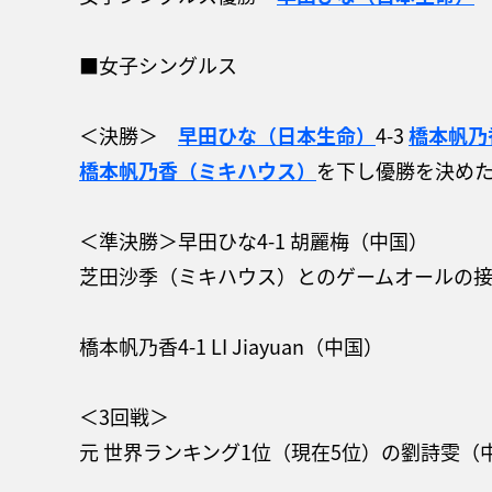
■女子シングルス
＜決勝＞
早田ひな（日本生命）
4-3
橋本帆乃
橋本帆乃香（ミキハウス）
を下し優勝を決め
＜準決勝＞早田ひな4-1 胡麗梅（中国）
芝田沙季（ミキハウス）とのゲームオールの接
橋本帆乃香4-1 LI Jiayuan（中国）
＜3回戦＞
元 世界ランキング1位（現在5位）の劉詩雯（