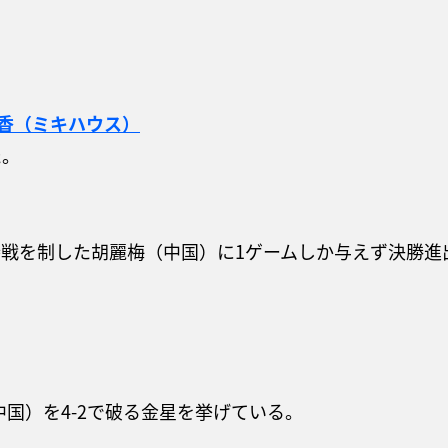
香（ミキハウス）
た。
戦を制した胡麗梅（中国）に1ゲームしか与えず決勝進
中国）を4-2で破る金星を挙げている。