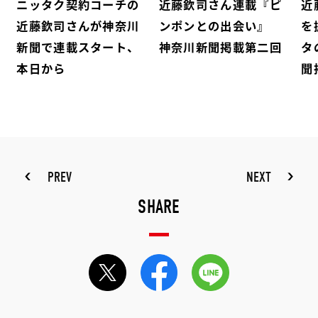
ニッタク契約コーチの
近藤欽司さん連載『ピ
近
近藤欽司さんが神奈川
ンポンとの出会い』
を
新聞で連載スタート、
神奈川新聞掲載第二回
タ
本日から
聞
PREV
NEXT
SHARE