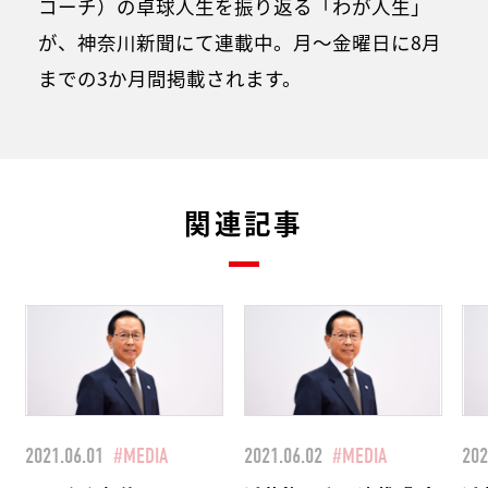
コーチ）の卓球人生を振り返る「わが人生」
が、神奈川新聞にて連載中。月～金曜日に8月
までの3か月間掲載されます。
関連記事
2021.06.01
#MEDIA
2021.06.02
#MEDIA
202