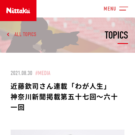
TOPICS
ALL TOPICS
2021.08.30
#MEDIA
近藤欽司さん連載「わが人生」
神奈川新聞掲載第五十七回～六十
一回