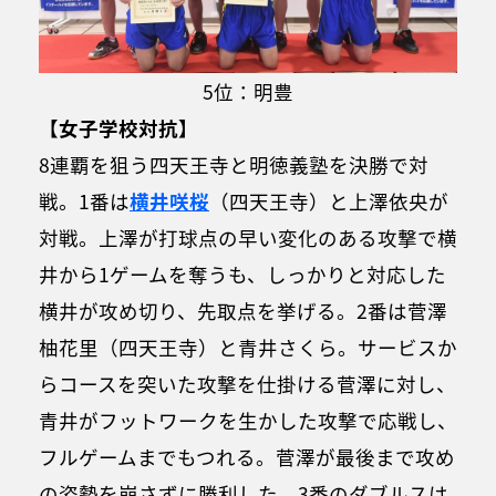
5位：明豊
【女子学校対抗】
8連覇を狙う四天王寺と明徳義塾を決勝で対
戦。1番は
横井咲桜
（四天王寺）と上澤依央が
対戦。上澤が打球点の早い変化のある攻撃で横
井から1ゲームを奪うも、しっかりと対応した
横井が攻め切り、先取点を挙げる。2番は菅澤
柚花里（四天王寺）と青井さくら。サービスか
らコースを突いた攻撃を仕掛ける菅澤に対し、
青井がフットワークを生かした攻撃で応戦し、
フルゲームまでもつれる。菅澤が最後まで攻め
の姿勢を崩さずに勝利した。3番のダブルスは