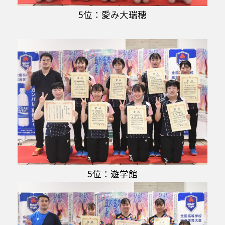
5位：愛み大瑞穂
5位：遊学館