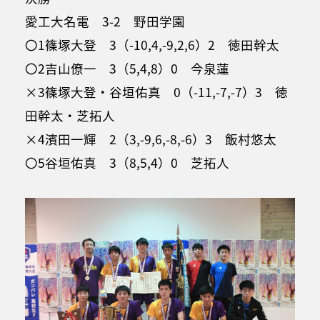
愛工大名電 3-2 野田学園
〇1篠塚大登 3（-10,4,-9,2,6）2 徳田幹太
〇2吉山僚一 3（5,4,8）0 今泉蓮
×3篠塚大登・谷垣佑真 0（-11,-7,-7）3 徳
田幹太・芝拓人
×4濱田一輝 2（3,-9,6,-8,-6）3 飯村悠太
〇5谷垣佑真 3（8,5,4）0 芝拓人