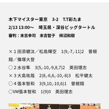
木下マイスター東京 3-2 T.T彩たま
2/13 13:00～ 埼玉県・深谷ビッグタートル
審判：末吉幸司 末吉智子 柿沼和樹
×１田添健汰／松島輝空 1(9,-7,-11)2 曽根
翔／篠塚大登
○２水谷隼 3(5,-10,-9,8,7)2 英田理志
×３大島祐哉 2(8,-6,6,-10,-8)3 松平健太
○４張本智和 3(9,10,-10,6)1 曽根翔
○VM張本智和 1(9)0 英田理志