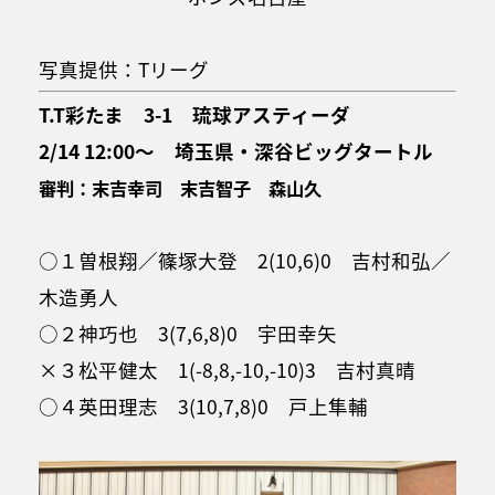
写真提供：Tリーグ
T.T彩たま 3-1 琉球アスティーダ
2/14 12:00～ 埼玉県・深谷ビッグタートル
審判：末吉幸司 末吉智子 森山久
○１曽根翔／篠塚大登 2(10,6)0 吉村和弘／
木造勇人
○２神巧也 3(7,6,8)0 宇田幸矢
×３松平健太 1(-8,8,-10,-10)3 吉村真晴
○４英田理志 3(10,7,8)0 戸上隼輔