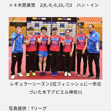
×４木原美悠 2(8,-9,-6,10,-7)3 ハン・イン
レギュラーシーズン1位フィニッシュに一歩近
づいた木下アビエル神奈川
写真提供：Tリーグ