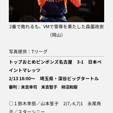
2番で敗れるも、VMで雪辱を果たした森薗政崇
（岡山）
写真提供：Tリーグ
トップおとめピンポンズ名古屋 3-1 日本ペ
イントマレッツ
2/13 18:00～ 埼玉県・深谷ビッグタートル
審判：末吉幸司 末吉智子 柿沼和樹
○１鈴木李茄／山本笙子 2(7,-6,7)1 永尾尭
子／スターシニー