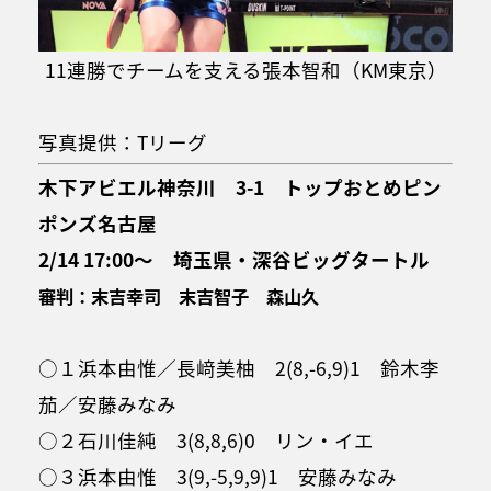
11連勝でチームを支える張本智和（KM東京）
写真提供：Tリーグ
木下アビエル神奈川 3-1 トップおとめピン
ポンズ名古屋
2/14 17:00～ 埼玉県・深谷ビッグタートル
審判：末吉幸司 末吉智子 森山久
○１浜本由惟／長﨑美柚 2(8,-6,9)1 鈴木李
茄／安藤みなみ
○２石川佳純 3(8,8,6)0 リン・イエ
○３浜本由惟 3(9,-5,9,9)1 安藤みなみ