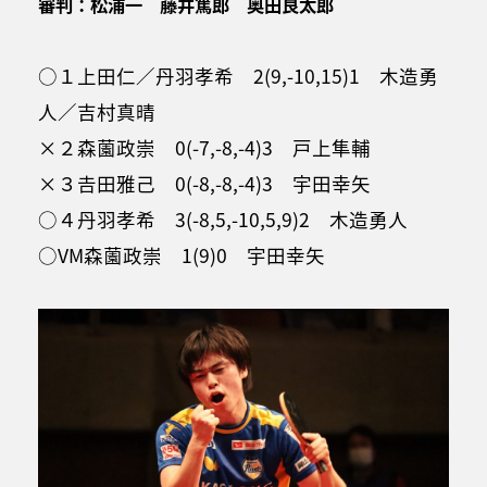
審判：松浦一 藤井篤郎 奥田良太郎
○１上田仁／丹羽孝希 2(9,-10,15)1 木造勇
人／吉村真晴
×２森薗政崇 0(-7,-8,-4)3 戸上隼輔
×３𠮷田雅己 0(-8,-8,-4)3 宇田幸矢
○４丹羽孝希 3(-8,5,-10,5,9)2 木造勇人
○VM森薗政崇 1(9)0 宇田幸矢