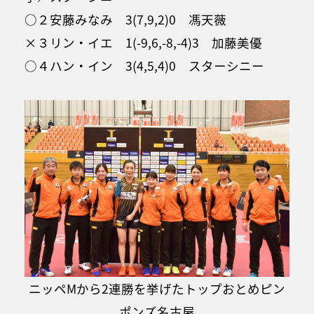
○２安藤みなみ 3(7,9,2)0 馮天薇
×３リン・イエ 1(-9,6,-8,-4)3 加藤美優
○４ハン・イン 3(4,5,4)0 スターシニー
ニッペMから2連勝を挙げたトップおとめピン
ポンズ名古屋