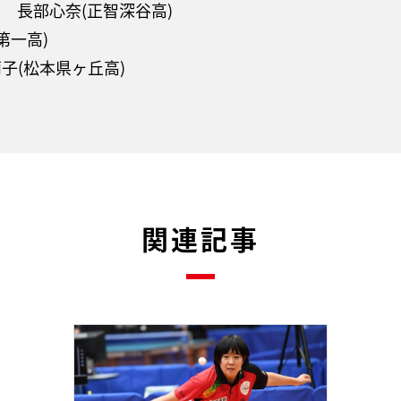
7)2 長部心奈(正智深谷高)
城第一高)
田莉子(松本県ヶ丘高)
関連記事