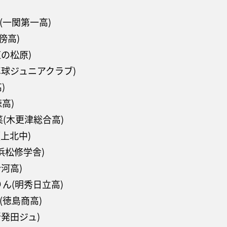
凜(一関第一高)
畝傍高)
虹の松原)
子卓球ジュニアクラブ)
)
徳高)
優菜(木更津総合高)
(上北中)
海(浜松修学舎)
粉河高)
島かりん(明秀日立高)
都(徳島商高)
新発田ジュ)