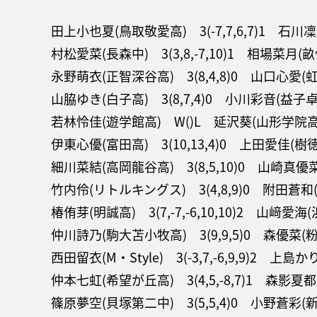
田上小也夏(鳥取敬愛高) 3(-7,7,6,7)1 石川
村松愛菜(長森中) 3(3,8,-7,10)1 相場菜月(
永野萌衣(正智深谷高) 3(8,4,8)0 山口心愛(
山脇ゆき(白子高) 3(8,7,4)0 小川彩音(益
若林怜佳(遊学館高) W()L 延沢葵(山形学院高
伊東心優(富田高) 3(10,13,4)0 上田愛佳(樹
細川菜結(高岡龍谷高) 3(8,5,10)0 山崎真
竹内伶(リトルキングス) 3(4,8,9)0 附田蒼和
椿侑芽(明誠高) 3(7,-7,-6,10,10)2 山﨑愛
仲川詩乃(駒大苫小牧高) 3(9,9,5)0 森優菜(
西田留衣(M・Style) 3(-3,7,-6,9,9)2 上
仲本七虹(希望が丘高) 3(4,5,-8,7)1 森影夏
篠原夢空(貝塚第二中) 3(5,5,4)0 小野蒼彩(