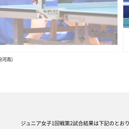
粉河高)
ジュニア女子1回戦第2試合結果は下記のとお