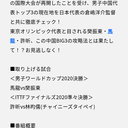
の国際大会が再開したことを受け、男子中国代
表トップ3の現在地を日本代表の倉嶋洋介監督
と共に徹底チェック！
東京オリンピック代表と目される樊振東・
馬
龍
・許昕、この中国BIG3の攻略法とは果たし
て！？お見逃しなく！
■取り上げる試合
＜男子ワールドカップ2020決勝＞
馬龍vs樊振東
＜ITTFファイナルズ2020準々決勝＞
許昕vs林昀儒(チャイニーズタイペイ)
■番組概要