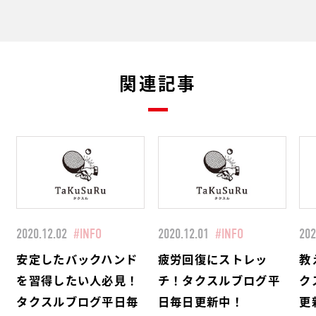
関連記事
2020.12.02
#INFO
2020.12.01
#INFO
202
安定したバックハンド
疲労回復にストレッ
教
を習得したい人必見！
チ！タクスルブログ平
ク
タクスルブログ平日毎
日毎日更新中！
更