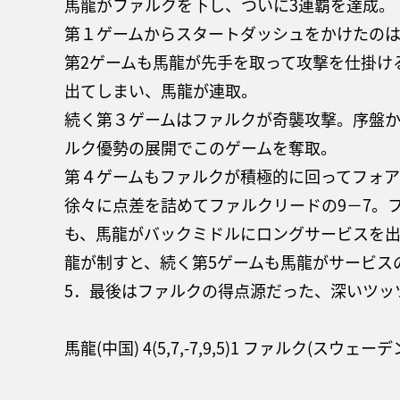
馬龍がファルクを下し、ついに3連覇を達成。
第１ゲームからスタートダッシュをかけたの
第2ゲームも馬龍が先手を取って攻撃を仕掛け
出てしまい、馬龍が連取。
続く第３ゲームはファルクが奇襲攻撃。序盤
ルク優勢の展開でこのゲームを奪取。
第４ゲームもファルクが積極的に回ってフォア
徐々に点差を詰めてファルクリードの9－7。
も、馬龍がバックミドルにロングサービスを
龍が制すと、続く第5ゲームも馬龍がサービス
5．最後はファルクの得点源だった、深いツッ
馬龍(中国) 4(5,7,-7,9,5)1 ファルク(スウェーデ