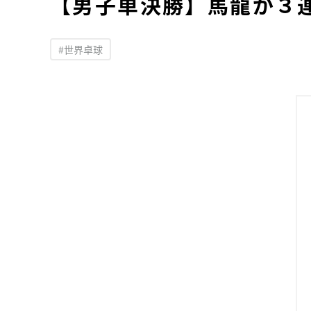
【男子単決勝】馬龍が３
#世界卓球