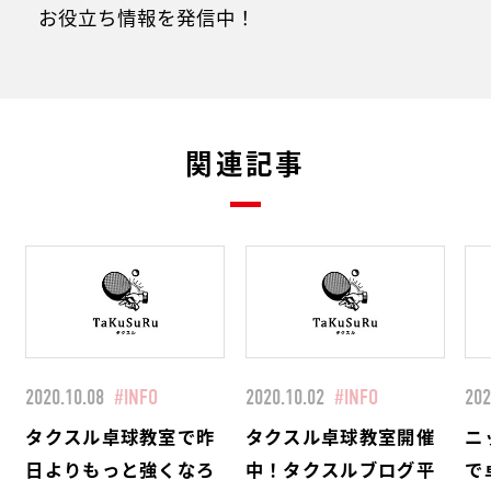
お役立ち情報を発信中！
関連記事
2020.10.08
#INFO
2020.10.02
#INFO
202
タクスル卓球教室で昨
タクスル卓球教室開催
ニ
日よりもっと強くなろ
中！タクスルブログ平
で