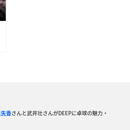
早矢香
さんと武井壮さんがDEEPに卓球の魅力・