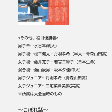
<その他、種目優勝者>
男子単…水谷隼(明大）
男子複…松平健太・丹羽孝希（早大・青森山田高）
女子複…藤井寛子・若宮三紗子（日本生命）
混合複…瀬山辰男・坂本夕佳(中大)
男子ジュニア…丹羽孝希（青森山田高）
女子ジュニア…三宅菜津美(就実高）
※所属は大会当時のもの
～こぼれ話～