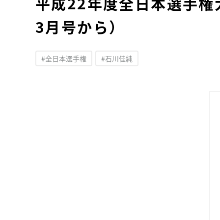
平成22年度全日本選手権
3月号から）
#全日本選手権
#石川佳純