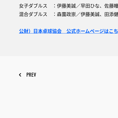
女子ダブルス ：伊藤美誠／早田ひな、佐藤
混合ダブルス ：森薗政崇／伊藤美誠、田添
公財）日本卓球協会 公式ホームページはこ
PREV