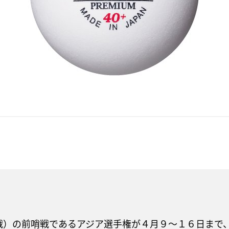
人戦）の前哨戦であるアジア選手権が４月９～１６日まで