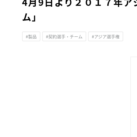
4月9日より２０１７年
ム」
#製品
#契約選手・チーム
#アジア選手権