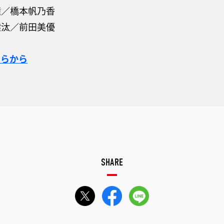
瞳／橋本帆乃香
健汰／前田美優
ちらから
SHARE