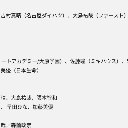
吉村真晴（名古屋ダイハツ）、大島祐哉（ファースト）
エリートアカデミー/大原学園）、佐藤瞳（ミキハウス）
田美優（日本生命）
真晴、大島祐哉、張本智和
、 早田ひな、加藤美優
祐哉／森薗政崇