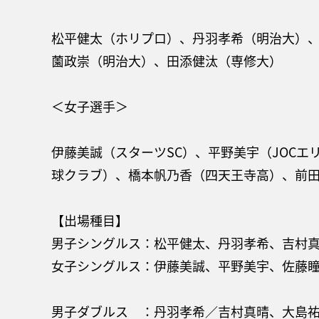
松平健太（ホリプロ）、丹羽孝希（明治大）、
薗政崇（明治大）、田添健汰（専修大）
＜女子選手＞
伊藤美誠（スターツSC）、平野美宇（JOC
球クラブ）、橋本帆乃香（四天王寺高）、前
【出場種目】
男子シングルス：松平健太、丹羽孝希、吉村
女子シングルス：伊藤美誠、平野美宇、佐藤瞳
男子ダブルス ：丹羽孝希／吉村真晴、大島