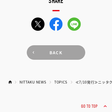
SHARE
BACK
NITTAKU NEWS
TOPICS
≪7/10発行≫ニッタ
GO TO TOP