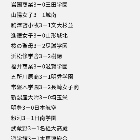
岩国商業3－0三田学園
山陽女子3－1城南
駒澤苫小牧3－1文大杉並
進徳女子3－0山形城北
桜の聖母3－2尽誠学園
浜松修学舎3－2樹徳
福井商業3－0滋賀学園
五所川原商3－1明秀学園
常盤木学園3－2長崎女子商
新潟産大附3－0埼玉栄
明豊3－0日本航空
粉河3－1日南学園
武蔵野3－1名経大高蔵
遊学館3－1木更津総合