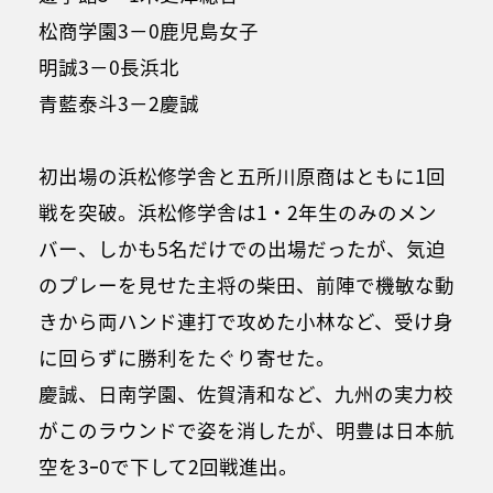
松商学園3－0鹿児島女子
明誠3－0長浜北
青藍泰斗3－2慶誠
初出場の浜松修学舎と五所川原商はともに1回
戦を突破。浜松修学舎は1・2年生のみのメン
バー、しかも5名だけでの出場だったが、気迫
のプレーを見せた主将の柴田、前陣で機敏な動
きから両ハンド連打で攻めた小林など、受け身
に回らずに勝利をたぐり寄せた。
慶誠、日南学園、佐賀清和など、九州の実力校
がこのラウンドで姿を消したが、明豊は日本航
空を3ｰ0で下して2回戦進出。