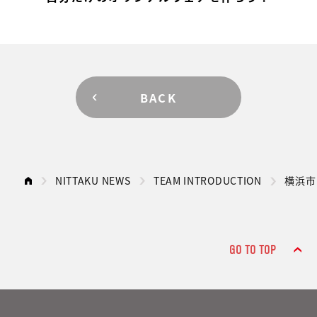
BACK
NITTAKU NEWS
TEAM INTRODUCTION
横浜市
GO TO TOP