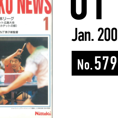
01
Jan. 200
579
No.