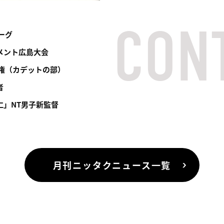
ーグ
メント広島大会
手権（カデットの部）
者
仁」NT男子新監督
月刊ニッタクニュース一覧