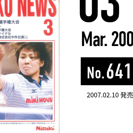
03
Mar. 20
641
No.
2007.02.10 発