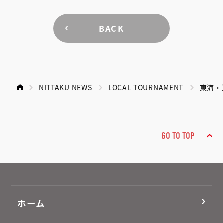
BACK
NITTAKU NEWS
LOCAL TOURNAMENT
東海・
GO TO TOP
ホーム