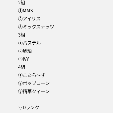
2組
①MMS
②アイリス
③ミックスナッツ
3組
①パステル
②琥珀
③IVY
4組
①こあら～ず
②ポップコーン
③精華クィーン
▽Dランク