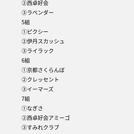
②西卓好会
③ラベンダー
5組
①ピクシー
②伊丹スカッシュ
③ライラック
6組
①京都さくらんぼ
②クレッセント
③イーマーズ
7組
①なぎさ
②西卓好会アミーゴ
③すみれクラブ