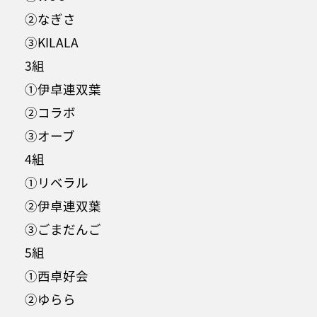
②なぎさ
③KILALA
3組
①伊卓連双葉
②コラボ
③オーブ
4組
①リベラル
②伊卓連双葉
③ごまだんご
5組
①西卓好会
②ゆらら