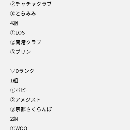
②チャチャクラブ
③とらみみ
4組
①LOS
②南港クラブ
③プリン
▽Dランク
1組
①ポピー
②アメジスト
③京都さくらんぼ
2組
①WOO