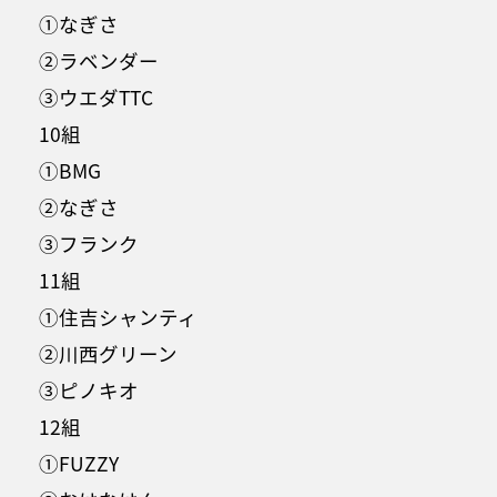
①なぎさ
②ラベンダー
③ウエダTTC
10組
①BMG
②なぎさ
③フランク
11組
①住吉シャンティ
②川西グリーン
③ピノキオ
12組
①FUZZY