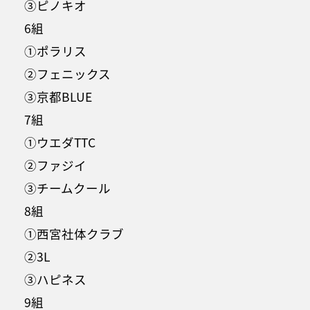
③ピノキオ
6組
①ポラリス
②フェニックス
③京都BLUE
7組
①ウエダTTC
②ファジイ
③チームクール
8組
①西宮社体クラブ
②3L
③ハピネス
9組