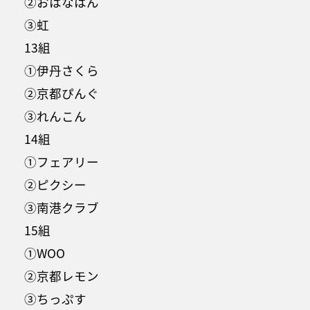
②おはなはん
③虹
13組
①伊丹さくら
②京都ぴんぐ
③れんこん
14組
①フェアリー
②ピクシー
③南港クラブ
15組
①WOO
②京都レモン
③ちっぷす