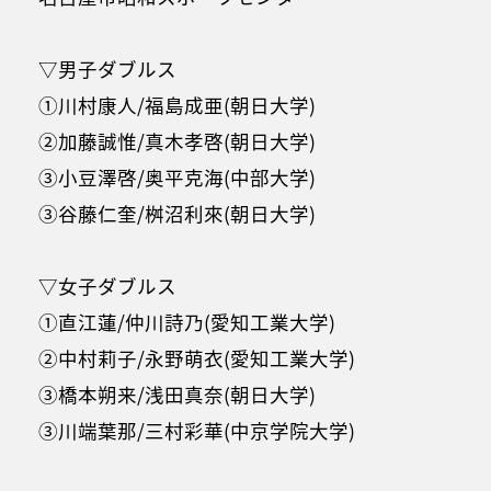
▽男子ダブルス
①川村康人/福島成亜(朝日大学)
②加藤誠惟/真木孝啓(朝日大学)
③小豆澤啓/奥平克海(中部大学)
③谷藤仁奎/桝沼利來(朝日大学)
▽女子ダブルス
①直江蓮/仲川詩乃(愛知工業大学)
②中村莉子/永野萌衣(愛知工業大学)
③橋本朔来/浅田真奈(朝日大学)
③川端葉那/三村彩華(中京学院大学)