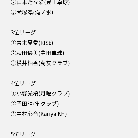
②山本乃々彩(豊田卓球)
③犬塚凛(滝ノ水)
3位リーグ
①青木夏愛(RISE)
②萩田優美(豊田卓球)
③横井柚香(菊友クラブ)
4位リーグ
①小塚光桜(月曜クラブ)
②岡田晴(隼クラブ)
③中村心音(Kariya KH)
5位リーグ