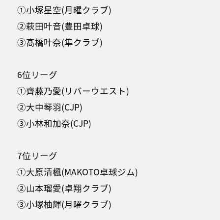
①小塚星空(月曜クラブ)
②萩田叶音(豊田卓球)
③髙橋叶奈(隼クラブ)
6位リーグ
①齊藤乃愛(リバーウエスト)
②大中琴羽(CJP)
③小林和加奈(CJP)
7位リーグ
①大原清楓(MAKOTO卓球ジム)
②山本瑠愛(卓翔クラブ)
③小塚柚輝(月曜クラブ)