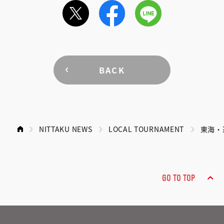
BACK
NITTAKU NEWS
LOCAL TOURNAMENT
東海・
GO TO TOP