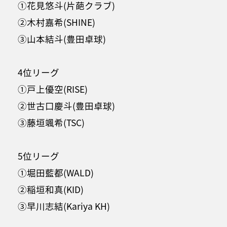
①花見悠斗(片葩クラブ)
②木村嘉希(SHINE)
③山本結斗(豊田卓球)
4位リーグ
①戸上優空(RISE)
②世古口慶斗(豊田卓球)
③藤垣颯希(TSC)
5位リーグ
①堀田藍都(WALD)
②稲垣和真(KID)
③早川志結(Kariya KH)