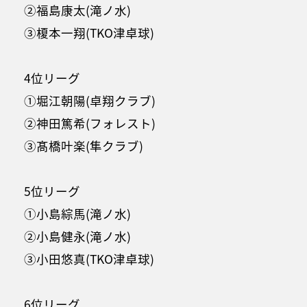
②福島康太(滝ノ水)
③榎本一翔(TKO津卓球)
4位リーグ
①堀江朝陽(卓翔クラブ)
②神田篤希(フォレスト)
③髙橋叶楽(隼クラブ)
5位リーグ
①小島綜馬(滝ノ水)
②小島健永(滝ノ水)
③小田悠真(TKO津卓球)
6位リーグ