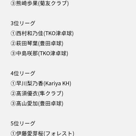
③熊崎歩果(菊友クラブ)
3位リーグ
①西村和乃佳(TKO津卓球)
②萩田琴葉(豊田卓球)
③中島咲那(TKO津卓球)
4位リーグ
①早川梨乃香(Kariya KH)
②髙須優衣(隼クラブ)
③髙山愛加(豊田卓球)
5位リーグ
①伊藤愛芽桜(フォレスト)