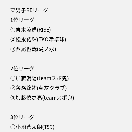
▽男子REリーグ
1位リーグ
①青木涼駕(RISE)
②松永結輝(TKO津卓球)
③西尾橙哉(滝ノ水)
2位リーグ
①加藤朝陽(teamスポ鬼)
②各務綜祐(菊友クラブ)
③加藤慎之亮(teamスポ鬼)
3位リーグ
①小池蒼太朗(TSC)