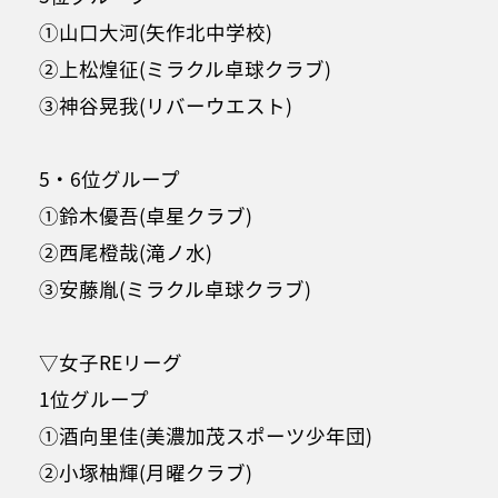
①山口大河(矢作北中学校)
②上松煌征(ミラクル卓球クラブ)
③神谷晃我(リバーウエスト)
5・6位グループ
①鈴木優吾(卓星クラブ)
②西尾橙哉(滝ノ水)
③安藤胤(ミラクル卓球クラブ)
▽女子REリーグ
1位グループ
①酒向里佳(美濃加茂スポーツ少年団)
②小塚柚輝(月曜クラブ)