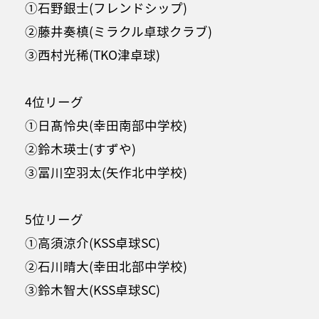
①石野銀士(フレンドシップ)
②藤井奏槙(ミラクル卓球クラブ)
③西村光稀(TKO津卓球)
4位リーグ
①日髙怜央(幸田南部中学校)
②鈴木瑛士(すずや)
③冨川空羽太(矢作北中学校)
5位リーグ
①高須涼介(KSS卓球SC)
②石川晴大(幸田北部中学校)
③鈴木智大(KSS卓球SC)