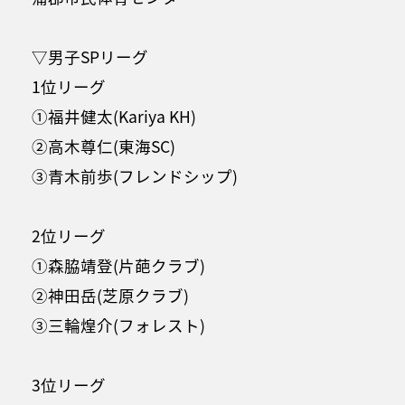
▽男子SPリーグ
1位リーグ
①福井健太(Kariya KH)
②高木尊仁(東海SC)
③青木前歩(フレンドシップ)
2位リーグ
①森脇靖登(片葩クラブ)
②神田岳(芝原クラブ)
③三輪煌介(フォレスト)
3位リーグ