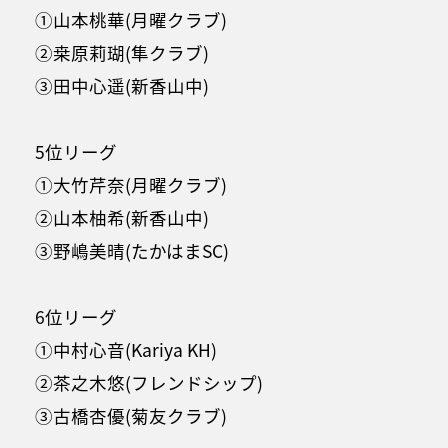
①山本桃華(月曜クラブ)
②桒原莉瑚(隼クラブ)
③田中心遥(新香山中)
5位リーグ
①大竹芹奈(月曜クラブ)
②山本柚希(新香山中)
③野嶋美晴(たかはまSC)
6位リーグ
①中村心音(Kariya KH)
②茶之木悠(フレンドシップ)
③古橋杏優(菊友クラブ)