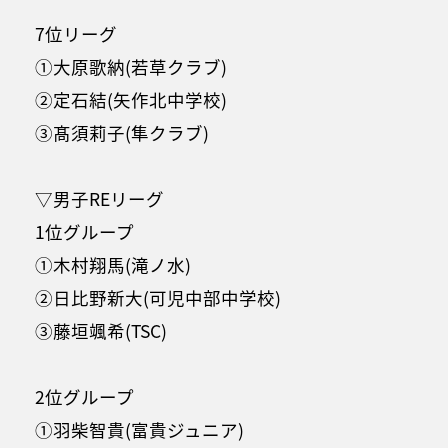
7位リーグ
①大原歌納(若草クラブ)
②定石結(矢作北中学校)
③髙須莉子(隼クラブ)
▽男子REリーグ
1位グループ
①木村翔馬(滝ノ水)
②日比野新大(可児中部中学校)
③藤垣颯希(TSC)
2位グループ
①羽柴智貴(富貴ジュニア)