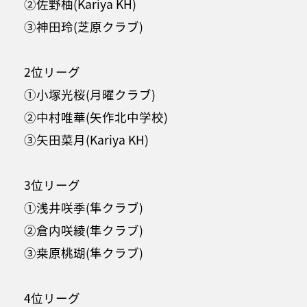
②佐野柚(Kariya KH)
③神田玲(芝原クラブ)
2位リーグ
①小塚光桜(月曜クラブ)
②中村唯華(矢作北中学校)
③矢田菜月(Kariya KH)
3位リーグ
①浅井咲季(隼クラブ)
②倉内咲綾(隼クラブ)
③桒原桃瑚(隼クラブ)
4位リーグ