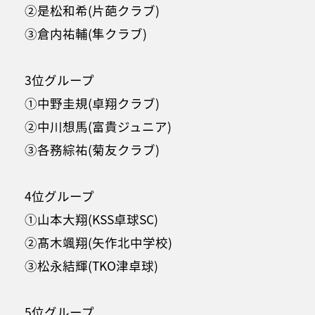
②是松和希(片葩クラブ)
③倉内祐輔(隼クラブ)
3位グループ
①中野圭規(卓翔クラブ)
②中川想馬(富貴ジュニア)
③各務綜祐(菊友クラブ)
4位グループ
①山本大翔(KSS卓球SC)
②髙木颯翔(矢作北中学校)
③松永結輝(TKO津卓球)
5位グループ