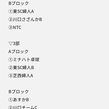
Bブロック
①東SC婦人A
②川口さざんかB
③NTC
▽3部
Aブロック
①ミナハト卓球
②東SC婦人B
③芝西婦人A
Bブロック
①あすかB
②川口チームC