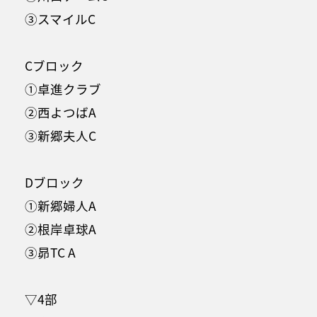
③スマイルC
Cブロック
①卓進クラブ
②西よつばA
③新郷夫人C
Dブロック
①新郷婦人A
②根岸卓球A
③昴TC A
▽4部