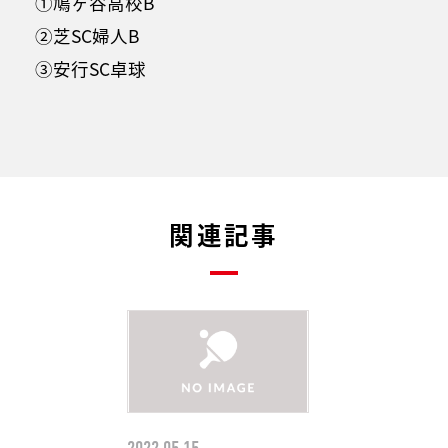
①鳩ヶ谷高校B
②芝SC婦人B
③安行SC卓球
関連記事