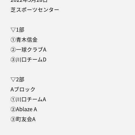
芝スポーツセンター
▽1部
①青木信金
②一球クラブA
③川口チームD
▽2部
Aブロック
①川口チームA
②Ablaze A
③町友会A